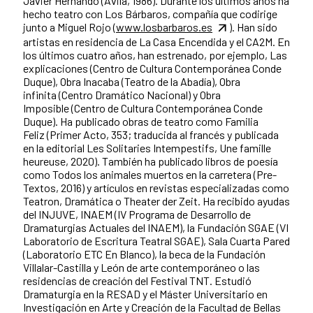
Javier Hernando (Ávila, 1986). Durante los últimos años ha
hecho teatro con Los Bárbaros, compañía que codirige
junto a Miguel Rojo (
www.losbarbaros.es
). Han sido
artistas en residencia de La Casa Encendida y el CA2M. En
los últimos cuatro años, han estrenado, por ejemplo, Las
explicaciones (Centro de Cultura Contemporánea Conde
Duque), Obra Inacaba (Teatro de la Abadía), Obra
infinita (Centro Dramático Nacional) y Obra
Imposible (Centro de Cultura Contemporánea Conde
Duque). Ha publicado obras de teatro como Familia
Feliz (Primer Acto, 353; traducida al francés y publicada
en la editorial Les Solitaries Intempestifs, Une famille
heureuse, 2020). También ha publicado libros de poesía
como Todos los animales muertos en la carretera (Pre-
Textos, 2016) y artículos en revistas especializadas como
Teatron, Dramática o Theater der Zeit. Ha recibido ayudas
del INJUVE, INAEM (IV Programa de Desarrollo de
Dramaturgias Actuales del INAEM), la Fundación SGAE (VI
Laboratorio de Escritura Teatral SGAE), Sala Cuarta Pared
(Laboratorio ETC En Blanco), la beca de la Fundación
Villalar-Castilla y León de arte contemporáneo o las
residencias de creación del Festival TNT. Estudió
Dramaturgia en la RESAD y el Máster Universitario en
Investigación en Arte y Creación de la Facultad de Bellas