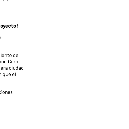
royecto!
e
iento de
bono Cero
imera ciudad
n que el
ciones