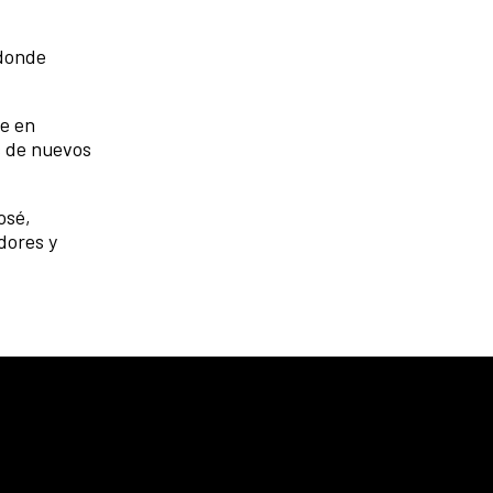
 donde
ue en
s de nuevos
osé,
dores y