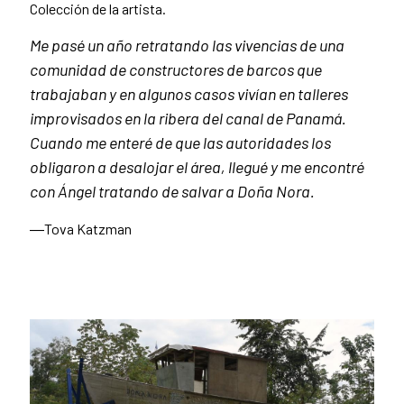
Colección de la artista.
Me pasé un año retratando las vivencias de una
comunidad de constructores de barcos que
trabajaban y en algunos casos vivían en talleres
improvisados en la ribera del canal de Panamá.
Cuando me enteré de que las autoridades los
obligaron a desalojar el área, llegué y me encontré
con Ángel tratando de salvar a Doña Nora.
―Tova Katzman