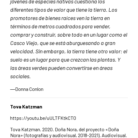
jóvenes de especies nativas cuestiona los
diferentes tipos de valor que tiene la tierra. Los
promotores de bienes raíces ven la tierra en
términos de metros cuadrados para vender,
comprar y construir, sobre todo en un lugar como el
Casco Viejo, que se está aburguesando a gran
velocidad. Sin embargo, la tierra tiene otro valor: el
suelo es un lugar para que crezcan las plantas. Y
las áreas verdes pueden convertirse en áreas
sociales.
―Donna Conlon
Tova Katzman
https://youtu.be/uULTFKtkCT0
Tova Katzman. 2020. Doña Nora, del proyecto «Doña
Nora» (fotografías y audiovisual, 2018-2021). Audiovisual.