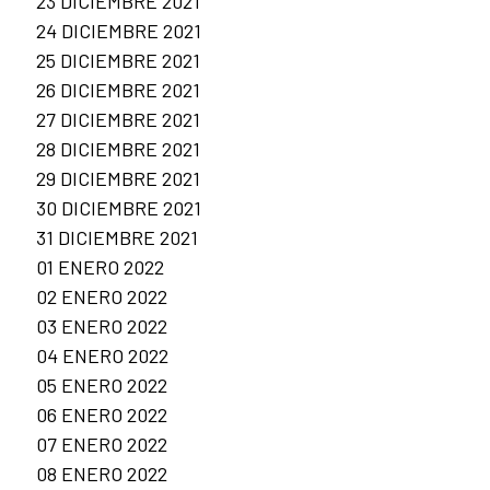
23 DICIEMBRE 2021
24 DICIEMBRE 2021
25 DICIEMBRE 2021
26 DICIEMBRE 2021
27 DICIEMBRE 2021
28 DICIEMBRE 2021
29 DICIEMBRE 2021
30 DICIEMBRE 2021
31 DICIEMBRE 2021
01 ENERO 2022
02 ENERO 2022
03 ENERO 2022
04 ENERO 2022
05 ENERO 2022
06 ENERO 2022
07 ENERO 2022
08 ENERO 2022