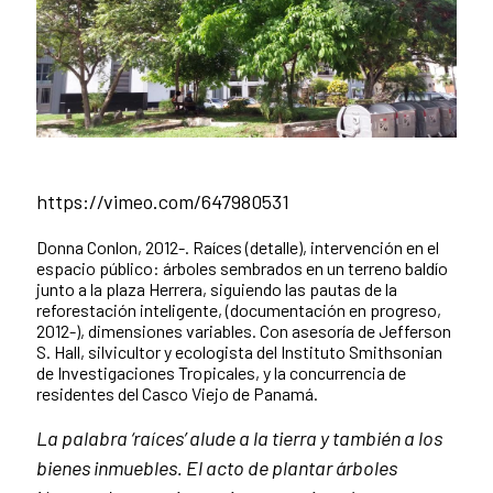
https://vimeo.com/647980531
Donna Conlon, 2012-. Raíces (detalle), intervención en el
espacio público: árboles sembrados en un terreno baldío
junto a la plaza Herrera, siguiendo las pautas de la
reforestación inteligente, (documentación en progreso,
2012-), dimensiones variables. Con asesoría de Jefferson
S. Hall, silvicultor y ecologista del Instituto Smithsonian
de Investigaciones Tropicales, y la concurrencia de
residentes del Casco Viejo de Panamá.
La palabra ‘raíces’ alude a la tierra y también a los
bienes inmuebles. El acto de plantar árboles