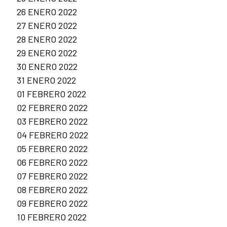
26 ENERO 2022
27 ENERO 2022
28 ENERO 2022
29 ENERO 2022
30 ENERO 2022
31 ENERO 2022
01 FEBRERO 2022
02 FEBRERO 2022
03 FEBRERO 2022
04 FEBRERO 2022
05 FEBRERO 2022
06 FEBRERO 2022
07 FEBRERO 2022
08 FEBRERO 2022
09 FEBRERO 2022
10 FEBRERO 2022