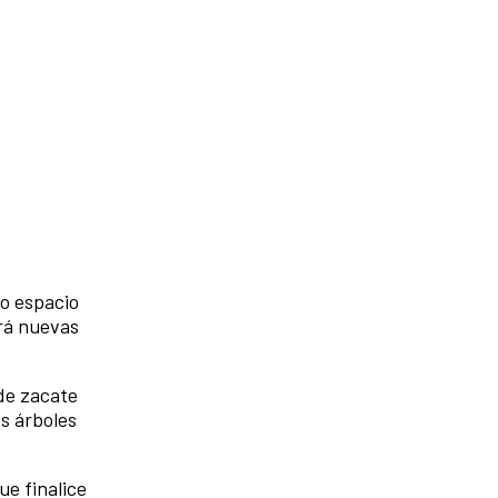
ho espacio
ará nuevas
 de zacate
s árboles
e finalice