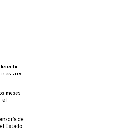
 derecho
ue esta es
mos meses
 el
.
ensoría de
del Estado