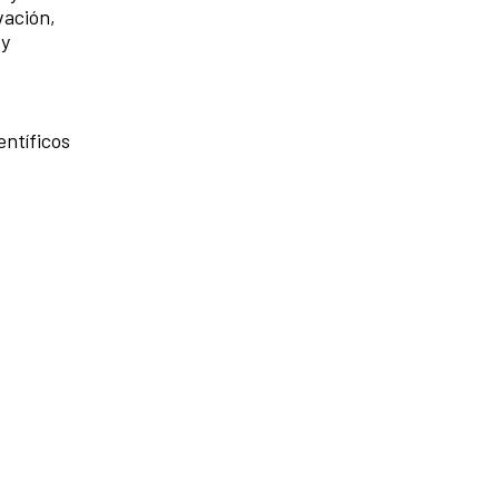
vación,
 y
entíficos