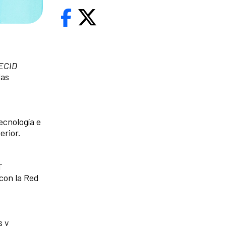
ECID
las
ecnología e
erior.
T
 con la Red
s y