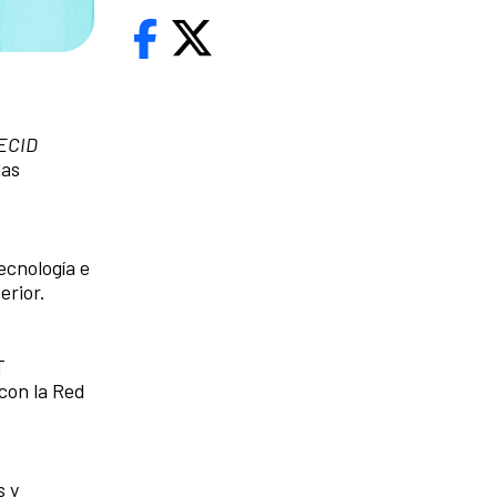
ECID
las
ecnología e
erior.
T
 con la Red
s y