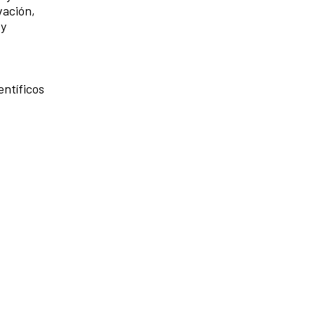
vación,
 y
entíficos