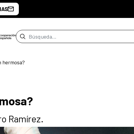
IAS
Barra de búsqueda
ón hermosa?
rmosa?
dro Ramírez.