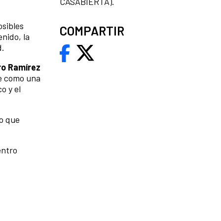
CASABIERTA).
osibles
COMPARTIR
nido, la
d.
ro Ramírez
se como una
o y el
lo que
entro