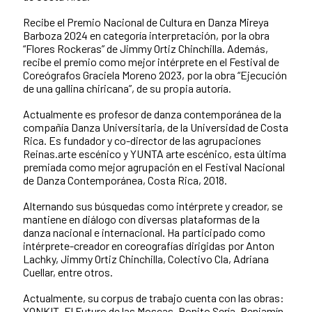
Recibe el Premio Nacional de Cultura en Danza Mireya
Barboza 2024 en categoría interpretación, por la obra
“Flores Rockeras” de Jimmy Ortiz Chinchilla. Además,
recibe el premio como mejor intérprete en el Festival de
Coreógrafos Graciela Moreno 2023, por la obra “Ejecución
de una gallina chiricana”, de su propia autoría.
Actualmente es profesor de danza contemporánea de la
compañía Danza Universitaria, de la Universidad de Costa
Rica. Es fundador y co-director de las agrupaciones
Reinas.arte escénico y YUNTA arte escénico, esta última
premiada como mejor agrupación en el Festival Nacional
de Danza Contemporánea, Costa Rica, 2018.
Alternando sus búsquedas como intérprete y creador, se
mantiene en diálogo con diversas plataformas de la
danza nacional e internacional. Ha participado como
intérprete-creador en coreografías dirigidas por Anton
Lachky, Jimmy Ortiz Chinchilla, Colectivo Cla, Adriana
Cuellar, entre otros.
Actualmente, su corpus de trabajo cuenta con las obras:
YONKIT, El Futuro de las Moscas, Bonito Sería, Benjamín,