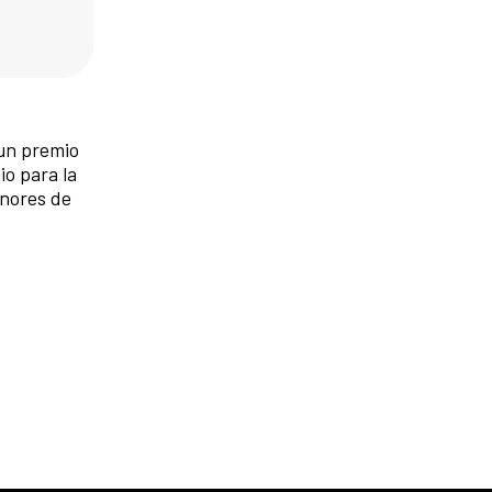
un premio
io para la
enores de