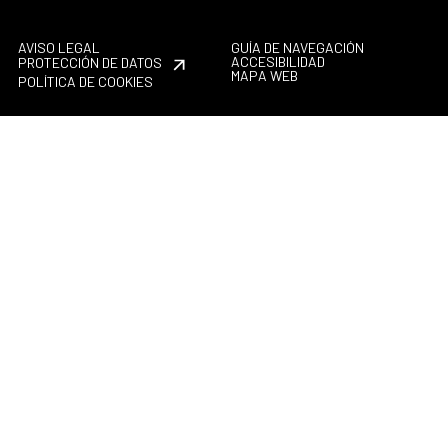
AVISO LEGAL
GUÍA DE NAVEGACIÓN
ACCESIBILIDAD
PROTECCIÓN DE DATOS
MAPA WEB
POLÍTICA DE COOKIES