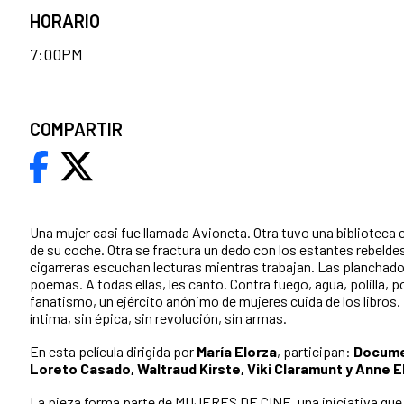
HORARIO
7:00PM
COMPARTIR
Una mujer casi fue llamada Avioneta. Otra tuvo una biblioteca e
de su coche. Otra se fractura un dedo con los estantes rebeldes 
cigarreras escuchan lecturas mientras trabajan. Las planchad
poemas. A todas ellas, les canto. Contra fuego, agua, polilla, p
fanatismo, un ejército anónimo de mujeres cuida de los libros.
íntima, sin épica, sin revolución, sin armas.
En esta película dirigida por
María Elorza
, participan:
Documen
Loreto Casado, Waltraud Kirste, Viki Claramunt y Anne E
La pieza forma parte de MUJERES DE CINE, una iniciativa que 