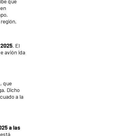
ribe que
 en
mpo,
 región.
 2025
. El
de avión ida
5, que
ga. Dicho
ecuado a la
025 a las
 está