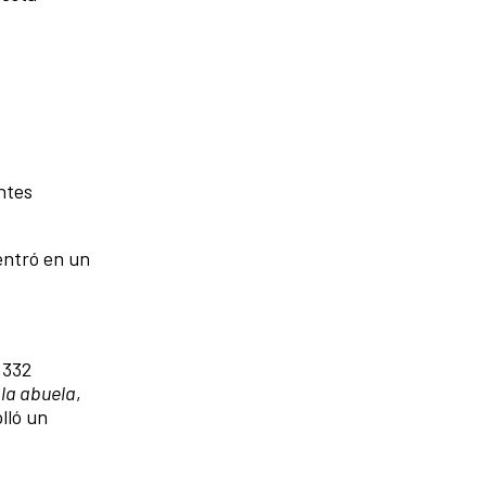
ntes
entró en un
 332
 la abuela
,
lló un