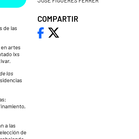
JOSÉ FIGUERES FERRER
COMPARTIR
s de las
 en artes
ntado lxs
ivar.
de las
sidencias
as;
finamiento,
n a las
selección de
 trabajando