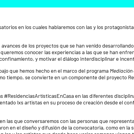
torios en los cuales hablaremos con las y los protagonista
avances de los proyectos que se han venido desarrollando
, queremos conocer las experiencias a las que se han enfre
onfinamiento, y motivar el diálogo interdisciplinar e incent
rabajo que hemos hecho en el marco del programa
Mediación 
smo tiempo, se convierte en un componente del proyecto Re
s #ResidenciasArtísticasEnCasa en las diferentes disciplin
rentado lxs artistas en su proceso de creación desde el con
 en las que conversaremos con las personas que representa
ron en el diseño y difusión de la convocatoria, como en la 
 con los y las artistas que desde hace varias semanas vienen