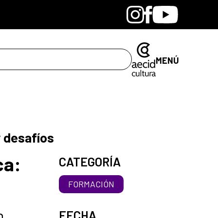
Bandcamp
Instagram
Facebook
Youtube
MENÚ
y desafíos
ca:
CATEGORÍA
FORMACIÓN
n
FECHA