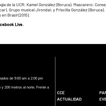
logía de la UCR; Kamel González (Boruca), Mascarero; Conse
ar), Grupo musical Jirondai; y Priscilla González (Boruca),
en Brasil (2015).
acebook Live.
ábados de 9:00 am a 2:00 pm
e y 200 metros al norte. Frente a
CCE
PA
ACTUALIDAD
EV