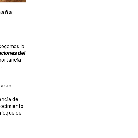
ogemos la
aciones del
portancia
a
tarán
encia de
nocimiento,
enfoque de