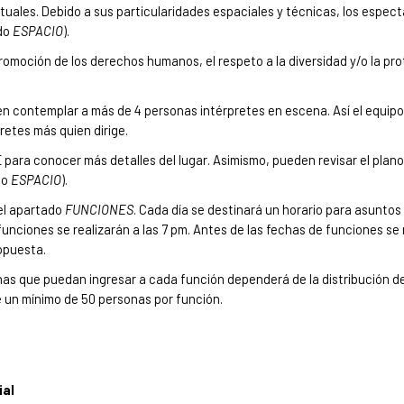
ales. Debido a sus particularidades espaciales y técnicas, los espec
ado
ESPACIO
).
omoción de los derechos humanos, el respeto a la diversidad y/o la pro
 contemplar a más de 4 personas intérpretes en escena. Así el equipo
retes más quien dirige.
E para conocer más detalles del lugar. Asimismo, pueden revisar el plano
do
ESPACIO
).
 el apartado
FUNCIONES
. Cada día se destinará un horario para asuntos
funciones se realizarán a las 7 pm. Antes de las fechas de funciones se 
opuesta.
onas que puedan ingresar a cada función dependerá de la distribución d
e un mínimo de 50 personas por función.
ial