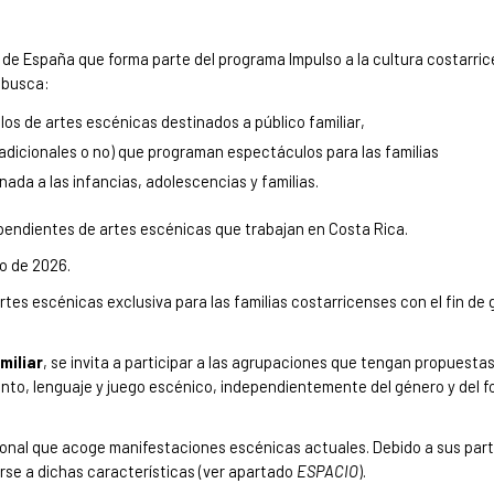
al de España que forma parte del programa Impulso a la cultura costarri
 busca:
s de artes escénicas destinados a público familiar,
adicionales o no) que programan espectáculos para las familias
ada a las infancias, adolescencias y familias.
endientes de artes escénicas que trabajan en Costa Rica.
o de 2026.
tes escénicas exclusiva para las familias costarricenses con el fin de
miliar
, se invita a participar a las agrupaciones que tengan propuesta
to, lenguaje y juego escénico, independientemente del género y del f
ional que acoge manifestaciones escénicas actuales. Debido a sus part
rse a dichas características (ver apartado
ESPACIO
).