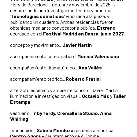
Flors de Barcelona —octubre y noviembre de 2025—,
desarrollando una investigación teórica y práctica
’
Tecnologías somáticas
' vinculada a la pieza, y
publicando un cuaderno. Ambas residencias fueron
obtenidas mediante convocatoria pública.
Estreno
acordado con el
Festival Madrid en Danza, junio 2027.
concepto y movimiento_
Javier Martín
acompañamiento coreográfico_
Mónica Valenciano
acompañamiento dramatúrgico_
Ana Vallés
acompañamiento teórico_
Roberto Fratini
artefacto escénico y ambiente sonoro_ Javier Martín
iluminación e investigación visual_
Octavio Más
y
Taller
Estampa
vestuario_
Y by ferdy, Cremallera Studio, Anna
Whirling
producción_
Sabela Mendoza
residencia artística_
Centro Ágora -
Ayuntamiento de A Coruña