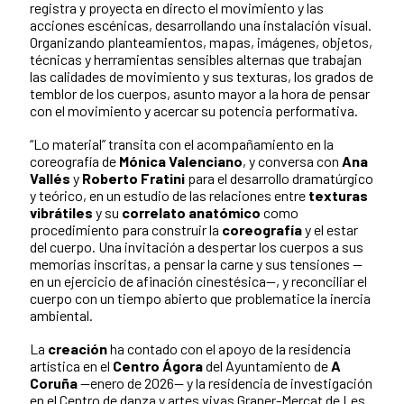
registra y proyecta en directo el movimiento y las
acciones escénicas, desarrollando una instalación visual.
Organizando planteamientos, mapas, imágenes, objetos,
técnicas y herramientas sensibles alternas que trabajan
las calidades de movimiento y sus texturas, los grados de
temblor de los cuerpos, asunto mayor a la hora de pensar
con el movimiento y acercar su potencia performativa.
“Lo material” transita con el acompañamiento en la
coreografía de
Mónica Valenciano
, y conversa con
Ana
Vallés
y
Roberto Fratini
para el desarrollo dramatúrgico
y teórico, en un estudio de las relaciones entre
texturas
vibrátiles
y su
correlato anatómico
como
procedimiento para construir la
coreografía
y el estar
del cuerpo. Una invitación a despertar los cuerpos a sus
memorias inscritas, a pensar la carne y sus tensiones —
en un ejercicio de afinación cinestésica—, y reconciliar el
cuerpo con un tiempo abierto que problematice la inercia
ambiental.
La
creación
ha contado con el apoyo de la residencia
artística en el
Centro Ágora
del Ayuntamiento de
A
Coruña
—enero de 2026— y la residencia de investigación
en el Centro de danza y artes vivas Graner-Mercat de Les