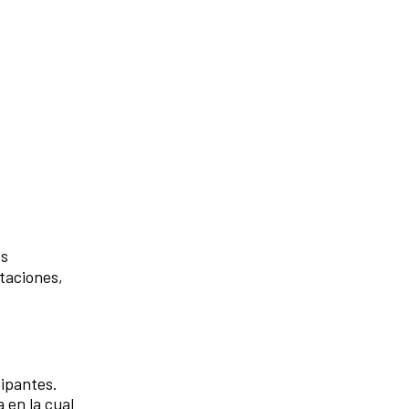
os
staciones,
cipantes.
 en la cual