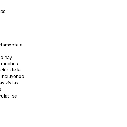
las
adamente a
do hay
n muchos
ción de la
, incluyendo
as vistas.
a
culas, se