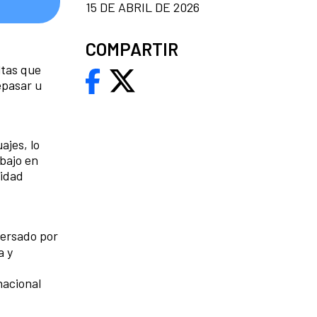
15 DE ABRIL DE 2026
COMPARTIR
ltas que
epasar u
ajes, lo
abajo en
tidad
versado por
a y
nacional