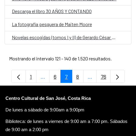
Descarga el libro 30 AÑOS Y CONTANDO
La fotografía pesquera de Maiten Moore
Novelas escogidas (tomos I y II) de Gerardo César Hurtado
Mostrando el intervalo 121 - 140 de 1.520 resultados.
1
...
6
7
8
...
76
Página
Páginas intermedias Use TAB para despl
Página
Página
Página
Páginas intermedia
Página
Centro Cultural de San José, Costa Rica
De lunes a sábado de 9:00am a 9:00pm
Biblioteca: de lunes a viernes de 9:00 am a 7:00 pm. Sábados
de 9:00 am a 2:00 pm