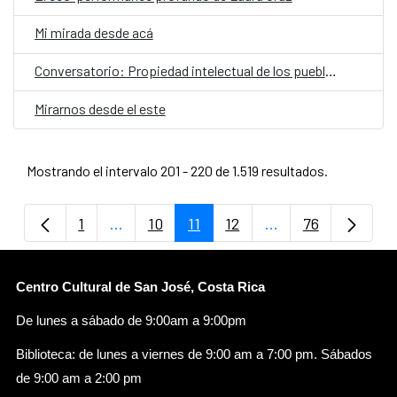
Mi mirada desde acá
Conversatorio: Propiedad intelectual de los pueblos indígenas y la apropiación cultural
Mirarnos desde el este
Mostrando el intervalo 201 - 220 de 1.519 resultados.
1
...
10
11
12
...
76
Página
Páginas intermedias Use TAB para despla
Página
Página
Página
Páginas intermedi
Página
Centro Cultural de San José, Costa Rica
De lunes a sábado de 9:00am a 9:00pm
Biblioteca: de lunes a viernes de 9:00 am a 7:00 pm. Sábados
de 9:00 am a 2:00 pm