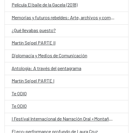
Película El baile de la Gacela (2018)
Memorias y futuros rebeldes: Arte, archivos y comunidad ante el autoritarismo en Nicaragua y Centroamérica
¿Qué llevabas puesto?
Martín Seipel PARTE II
Diplomacia y Medios de Comunicación
Antología: A través del pentagrama
Martín Seipel PARTE I
Te ODIO
Te ODIO
I Festival Internacional de Narración Oral «Montaña de Palabras»
El eco-performance profundo de Laura Cruz