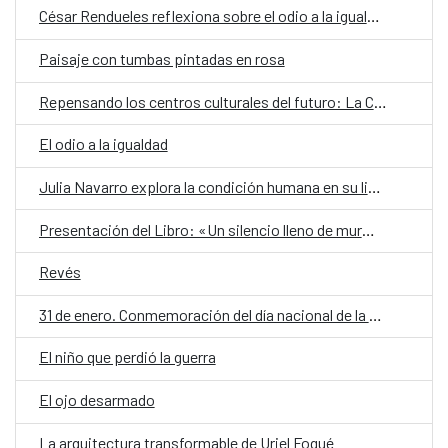
César Rendueles reflexiona sobre el odio a la igualdad
Paisaje con tumbas pintadas en rosa
Repensando los centros culturales del futuro: La Casa Encendida
El odio a la igualdad
Julia Navarro explora la condición humana en su libro «El niño que perdió la guerra»
Presentación del Libro: «Un silencio lleno de murmullos»
Revés
31 de enero. Conmemoración del día nacional de la poesía.
El niño que perdió la guerra
El ojo desarmado
La arquitectura transformable de Uriel Fogué