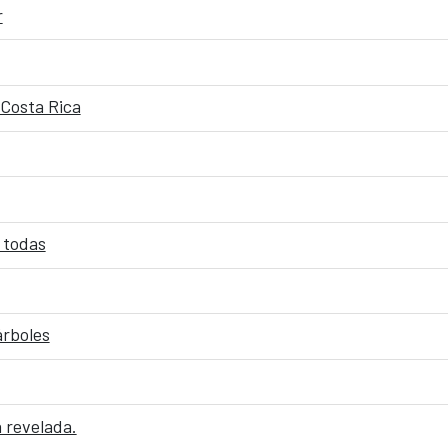
r
 Costa Rica
 todas
árboles
 revelada.