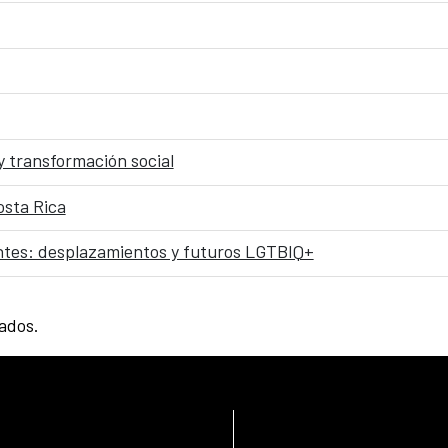
y transformación social
osta Rica
tes: desplazamientos y futuros LGTBIQ+
tados.