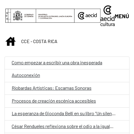
Saltar al contenido principal
MENÚ
INICIO
CCE - COSTA RICA
Como empezar a escribir una obra inesperada
Autoconexión
Ríobardas Artísticas: Escamas Sonoras
Procesos de creación escénica accesibles
La esperanza de Gioconda Belli en su libro “Un silencio lleno de murmullos”
César Rendueles reflexiona sobre el odio a la igualdad