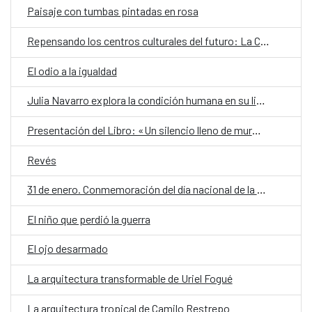
Paisaje con tumbas pintadas en rosa
Repensando los centros culturales del futuro: La Casa Encendida
El odio a la igualdad
Julia Navarro explora la condición humana en su libro «El niño que perdió la guerra»
Presentación del Libro: «Un silencio lleno de murmullos»
Revés
31 de enero. Conmemoración del día nacional de la poesía.
El niño que perdió la guerra
El ojo desarmado
La arquitectura transformable de Uriel Fogué
La arquitectura tropical de Camilo Restrepo