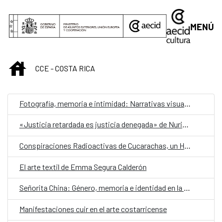
Saltar al contenido principal
MENÚ
INICIO
CCE - COSTA RICA
Fotografía, memoria e intimidad: Narrativas visuales desde los márgenes
«Justicia retardada es justicia denegada» de Nuria Calvo Fajardo
Conspiraciones Radioactivas de Cucarachas, un Hombre Tortuga y la Última Mujer Topo
El arte textil de Emma Segura Calderón
Señorita China: Género, memoria e identidad en la diáspora china costarricense
Manifestaciones cuir en el arte costarricense