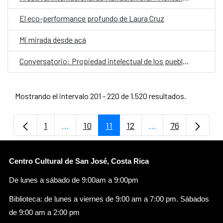
El eco-performance profundo de Laura Cruz
Mi mirada desde acá
Conversatorio: Propiedad intelectual de los pueblos indígenas y la apropiación cultural
Mostrando el intervalo 201 - 220 de 1.520 resultados.
1
...
10
11
12
...
76
Página
Páginas intermedias Use TAB para despla
Página
Página
Página
Páginas intermedi
Página
Centro Cultural de San José, Costa Rica
De lunes a sábado de 9:00am a 9:00pm
Biblioteca: de lunes a viernes de 9:00 am a 7:00 pm. Sábados
de 9:00 am a 2:00 pm