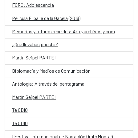
FORO: Adolescencia
Película El baile de la Gacela (2018)
Memorias y futuros rebeldes: Arte, archivos y comunidad ante el autoritarismo en Nicaragua y Centroamérica
¿Qué llevabas puesto?
Martín Seipel PARTE II
Diplomacia y Medios de Comunicación
Antología: A través del pentagrama
Martín Seipel PARTE I
Te ODIO
Te ODIO
I Festival Internacional de Narración Oral «Montaña de Palabras»