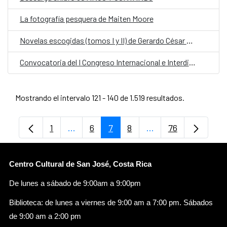
La fotografía pesquera de Maiten Moore
Novelas escogidas (tomos I y II) de Gerardo César Hurtado
Convocatoria del I Congreso Internacional e Interdisciplinario Vida (in)vivibles: Masculinidades en Iberoamérica
Mostrando el intervalo 121 - 140 de 1.519 resultados.
1
...
6
7
8
...
76
Página
Páginas intermedias Use TAB para despl
Página
Página
Página
Páginas intermedia
Página
Centro Cultural de San José, Costa Rica
De lunes a sábado de 9:00am a 9:00pm
Biblioteca: de lunes a viernes de 9:00 am a 7:00 pm. Sábados
de 9:00 am a 2:00 pm