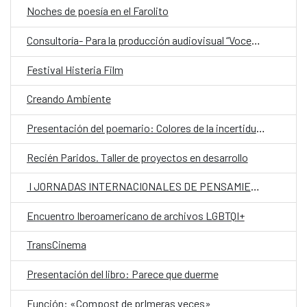
Noches de poesía en el Farolito
Consultoría- Para la producción audiovisual “Voces en Movimiento, la migración en Mesoamérica”- Guatemala
Festival Histeria Film
Creando Ambiente
Presentación del poemario: Colores de la incertidumbre
Recién Paridos. Taller de proyectos en desarrollo
I JORNADAS INTERNACIONALES DE PENSAMIENTO Y CREACIÓN CONTEMPORÁNEA
Encuentro Iberoamericano de archivos LGBTQI+
TransCinema
Presentación del libro: Parece que duerme
Función: «Compost de prImeras veces»