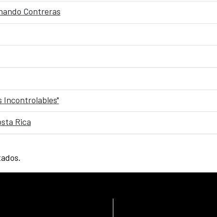
rnando Contreras
s Incontrolables"
osta Rica
tados.