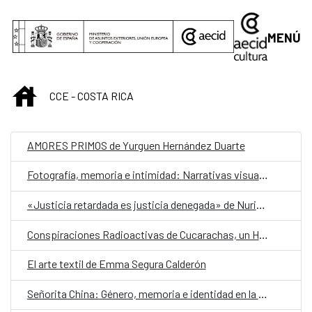
Saltar al contenido principal
MENÚ
INICIO
CCE - COSTA RICA
AMORES PRIMOS de Yurguen Hernández Duarte
Fotografía, memoria e intimidad: Narrativas visuales desde los márgenes
«Justicia retardada es justicia denegada» de Nuria Calvo Fajardo
Conspiraciones Radioactivas de Cucarachas, un Hombre Tortuga y la Última Mujer Topo
El arte textil de Emma Segura Calderón
Señorita China: Género, memoria e identidad en la diáspora china costarricense