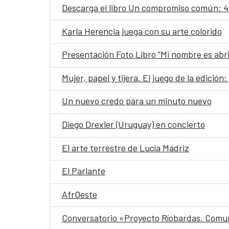
Descarga el libro Un compromiso común: 4
Karla Herencia juega con su arte colorido
Presentación Foto Libro “Mi nombre es abri
Mujer, papel y tijera. El juego de la edició
Un nuevo credo para un minuto nuevo
Diego Drexler (Uruguay) en concierto
El arte terrestre de Lucía Madriz
El Parlante
AfrOeste
Conversatorio «Proyecto Ríobardas. Comuni