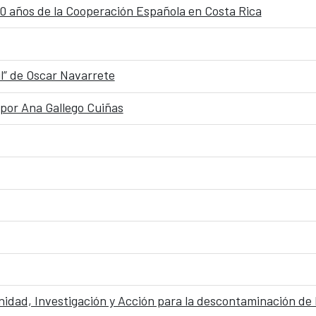
0 años de la Cooperación Española en Costa Rica
l” de Oscar Navarrete
n: por Ana Gallego Cuiñas
dad, Investigación y Acción para la descontaminación de l