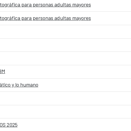
atográfica para personas adultas mayores
atográfica para personas adultas mayores
 8M
uático y lo humano
OS 2025