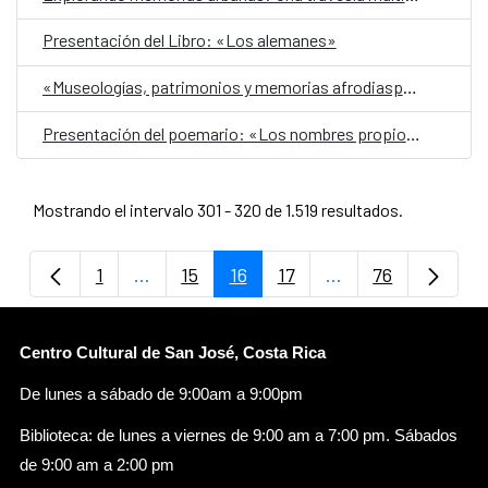
Presentación del Libro: «Los alemanes»
«Museologías, patrimonios y memorias afrodiaspóricas»
Presentación del poemario: «Los nombres propios»
Mostrando el intervalo 301 - 320 de 1.519 resultados.
1
...
15
16
17
...
76
Página
Páginas intermedias Use TAB para despla
Página
Página
Página
Páginas intermedi
Página
Centro Cultural de San José, Costa Rica
De lunes a sábado de 9:00am a 9:00pm
Biblioteca: de lunes a viernes de 9:00 am a 7:00 pm. Sábados
de 9:00 am a 2:00 pm