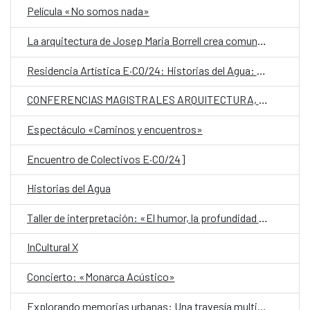
Película «No somos nada»
La arquitectura de Josep Maria Borrell crea comunidades y cambia mentalidades
Residencia Artística E·CO/24: Historias del Agua: aguas voladoras, océanos, mares, lagos, ríos y humedales
CONFERENCIAS MAGISTRALES ARQUITECTURA, URBANISMO Y CAMBIO CLIMATICO.
Espectáculo «Caminos y encuentros»
Encuentro de Colectivos E·CO/24]
Historias del Agua
Taller de interpretación: «El humor, la profundidad del juego»
InCultural X
Concierto: «Monarca Acústico»
Explorando memorias urbanas: Una travesía multimedia a través del paisaje, sonido y las historias en torno a Ispra