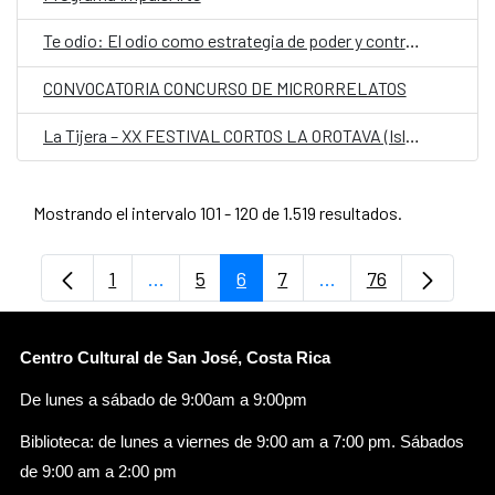
Te odio: El odio como estrategia de poder y control político y social
CONVOCATORIA CONCURSO DE MICRORRELATOS
La Tijera – XX FESTIVAL CORTOS LA OROTAVA (Islas Canarias)
Mostrando el intervalo 101 - 120 de 1.519 resultados.
1
...
5
6
7
...
76
Página
Páginas intermedias Use TAB para despl
Página
Página
Página
Páginas intermedia
Página
Centro Cultural de San José, Costa Rica
De lunes a sábado de 9:00am a 9:00pm
Biblioteca: de lunes a viernes de 9:00 am a 7:00 pm. Sábados
de 9:00 am a 2:00 pm