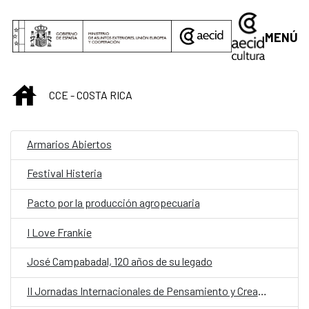
Saltar al contenido principal
MENÚ
INICIO
CCE - COSTA RICA
Armarios Abiertos
Festival Histeria
Pacto por la producción agropecuaria
I Love Frankie
José Campabadal, 120 años de su legado
II Jornadas Internacionales de Pensamiento y Creación Contemporánea