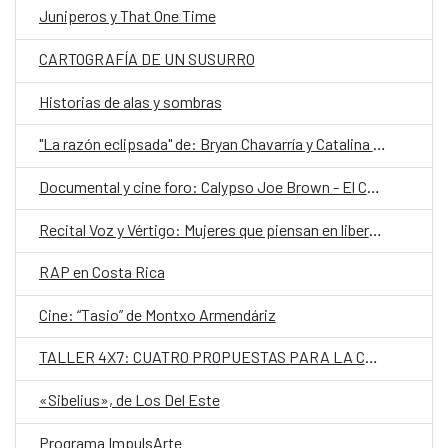
Juniperos y That One Time
CARTOGRAFÍA DE UN SUSURRO
Historias de alas y sombras
"La razón eclipsada" de: Bryan Chavarría y Catalina Zeledón
Documental y cine foro: Calypso Joe Brown - El Calypsonian de Bocas del Toro
Recital Voz y Vértigo: Mujeres que piensan en libertad
RAP en Costa Rica
Cine: “Tasio” de Montxo Armendáriz
TALLER 4X7: CUATRO PROPUESTAS PARA LA CALLE 7
«Sibelius», de Los Del Este
Programa ImpulsArte