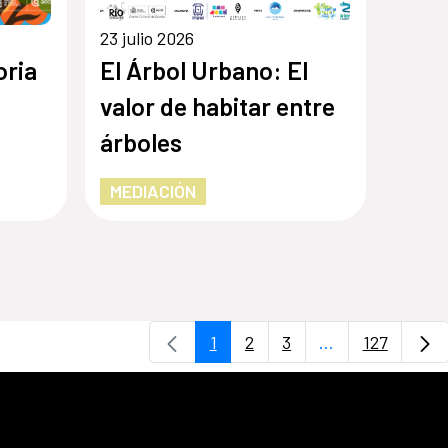
23 julio 2026
oria
El Árbol Urbano: El
valor de habitar entre
árboles
MEDIACIÓN
1
2
3
...
127
Página
Página
Página
Páginas interme
Página