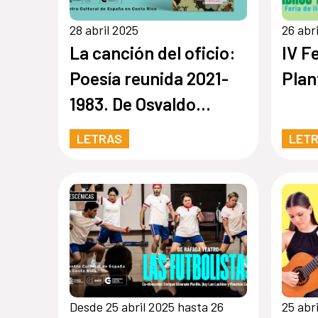
28 abril 2025
26 abr
La canción del oficio:
IV F
Poesía reunida 2021-
Plan
1983. De Osvaldo
Sauma
LETRAS
LET
Desde 25 abril 2025 hasta 26
25 abr