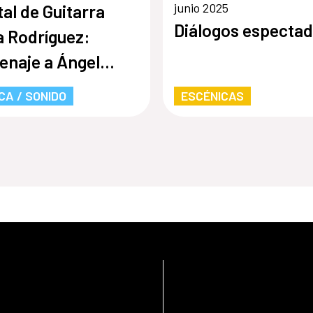
junio 2025
tal de Guitarra
Diálogos especta
a Rodríguez:
naje a Ángel
ios
CA / SONIDO
ESCÉNICAS