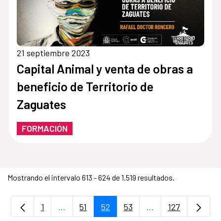
21 septiembre 2023
Capital Animal y venta de obras a
beneficio de Territorio de
Zaguates
FORMACIÓN
Mostrando el intervalo 613 - 624 de 1.519 resultados.
1
...
51
52
53
...
127
Página
Páginas intermedias Use TAB para desplaz
Página
Página
Página
Páginas intermedi
Página