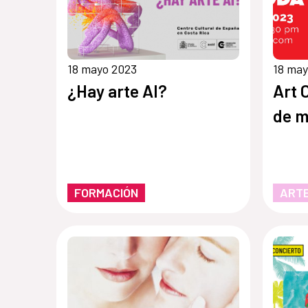
18 mayo 2023
18 may
¿Hay arte AI?
Art 
de 
FORMACIÓN
ARTE