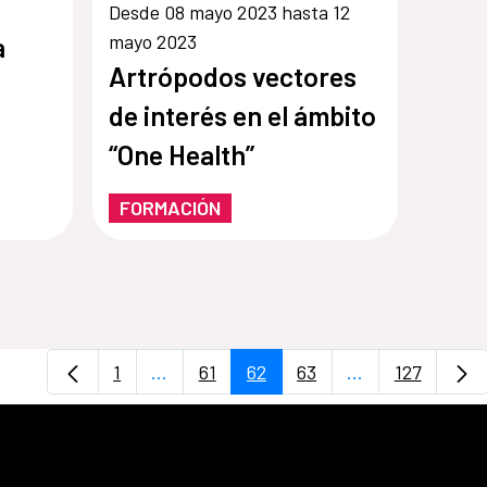
Desde 08 mayo 2023 hasta 12
mayo 2023
a
Artrópodos vectores
de interés en el ámbito
“One Health”
FORMACIÓN
1
...
61
62
63
...
127
Página
Páginas intermedias Use TAB para desp
Página
Página
Página
Páginas interme
Página