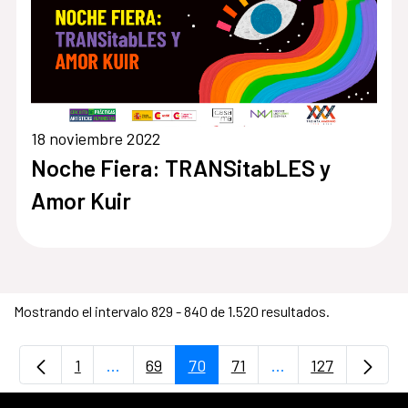
18 noviembre 2022
Noche Fiera: TRANSitabLES y
Amor Kuir
Mostrando el intervalo 829 - 840 de 1.520 resultados.
1
...
69
70
71
...
127
Página
Páginas intermedias Use TAB para desplaz
Página
Página
Página
Páginas intermedi
Página