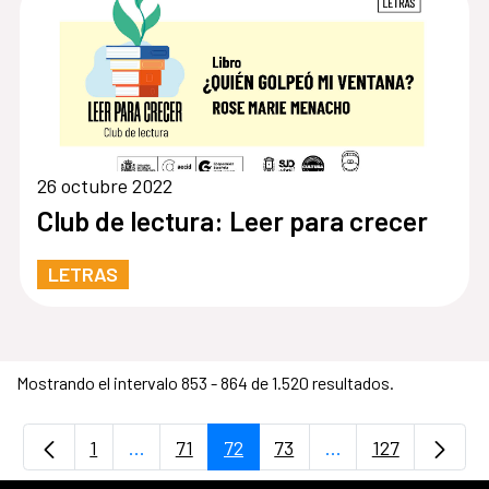
26 octubre 2022
Club de lectura: Leer para crecer
LETRAS
Mostrando el intervalo 853 - 864 de 1.520 resultados.
1
...
71
72
73
...
127
Página
Páginas intermedias Use TAB para desplaz
Página
Página
Página
Páginas intermedi
Página