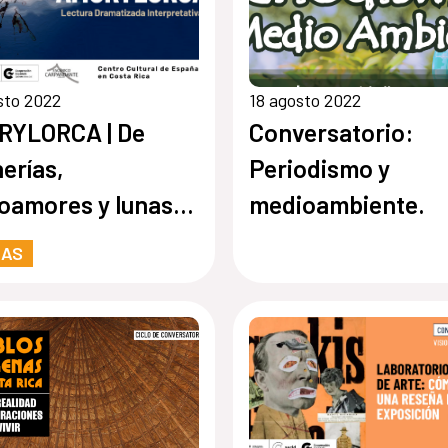
sto 2022
18 agosto 2022
RYLORCA | De
Conversatorio:
nerías,
Periodismo y
amores y lunas
medioambiente.
endidas…
RAS