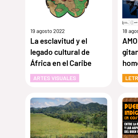
19 agosto 2022
18 ago
La esclavitud y el
AMO
legado cultural de
gita
África en el Caribe
homo
enc
ARTES VISUALES
LET