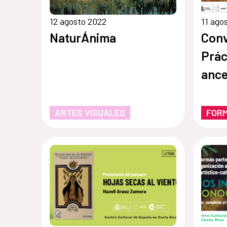
12 agosto 2022
11 ago
NaturÁnima
Conv
Prác
ance
mira
ARTES VISUALES
FOR