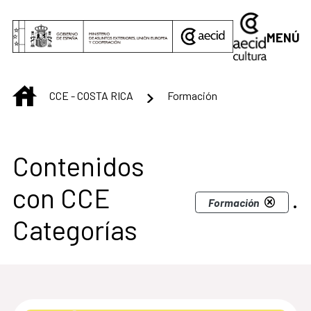
Saltar al contenido principal
MENÚ
INICIO
CCE - COSTA RICA
Formación
Centro Cultural de C
Contenidos
con CCE
.
Formación
Categorías