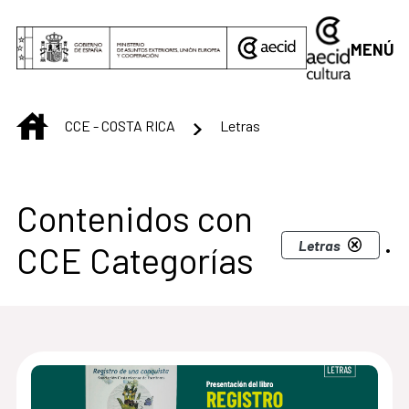
Saltar al contenido principal
MENÚ
INICIO
CCE - COSTA RICA
Letras
Centro Cultural de C
Contenidos con
.
Letras
CCE Categorías