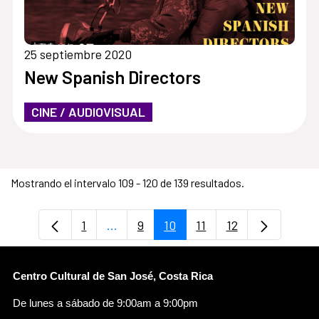
25 septiembre 2020
New Spanish Directors
CINE / AUDIOVISUAL
Mostrando el intervalo 109 - 120 de 139 resultados.
1
...
9
10
11
12
Página
Páginas intermedias Use TAB para des
Página
Página
Página
Página
Centro Cultural de San José, Costa Rica
De lunes a sábado de 9:00am a 9:00pm