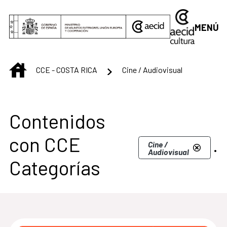
Saltar al contenido principal
MENÚ
INICIO
CCE - COSTA RICA
Cine / Audiovisual
Centro Cultural de C
Contenidos
con CCE
.
Cine /
Audiovisual
Categorías