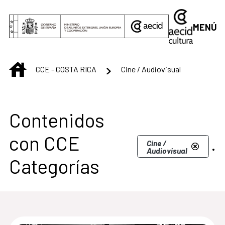
Saltar al contenido principal
MENÚ
INICIO
CCE - COSTA RICA
Cine / Audiovisual
Centro Cultural de C
Contenidos
con CCE
.
Cine /
Audiovisual
Categorías