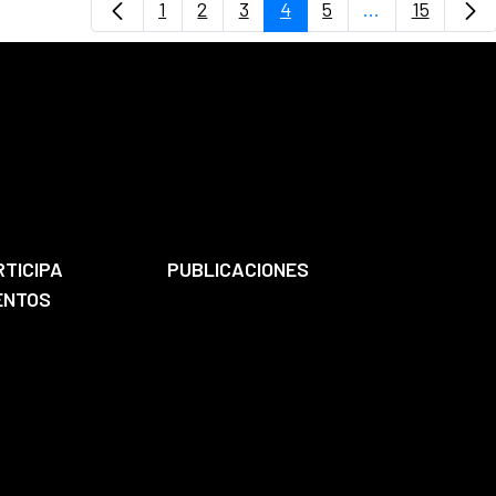
1
2
3
4
5
...
15
Página
Página
Página
Página
Página
Páginas interm
Página
RTICIPA
PUBLICACIONES
ENTOS