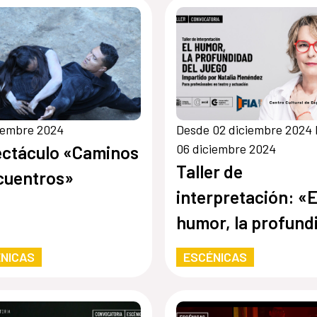
iembre 2024
Desde 02 diciembre 2024 
06 diciembre 2024
ctáculo «Caminos
Taller de
cuentros»
interpretación: «E
humor, la profund
del juego»
NICAS
ESCÉNICAS