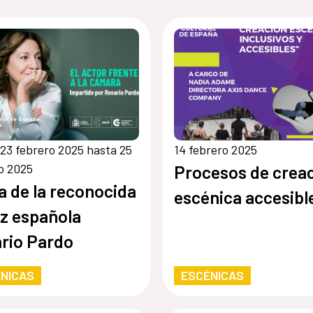
23 febrero 2025 hasta 25
14 febrero 2025
o 2025
Procesos de crea
ta de la reconocida
escénica accesibl
iz española
rio Pardo
NICAS
ESCÉNICAS