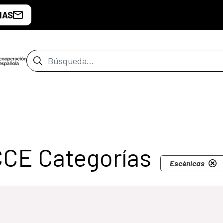
IAS
Barra de búsqueda
e Costa Rica
CCE Categorías
Escénicas