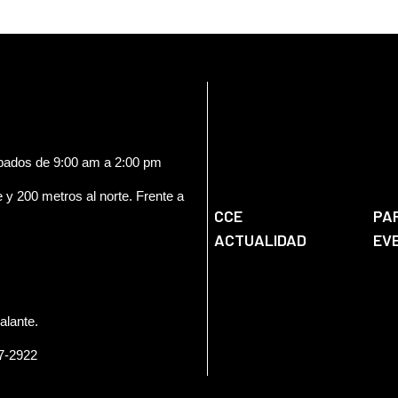
ábados de 9:00 am a 2:00 pm
e y 200 metros al norte. Frente a
CCE
PA
ACTUALIDAD
EV
alante.
57-2922