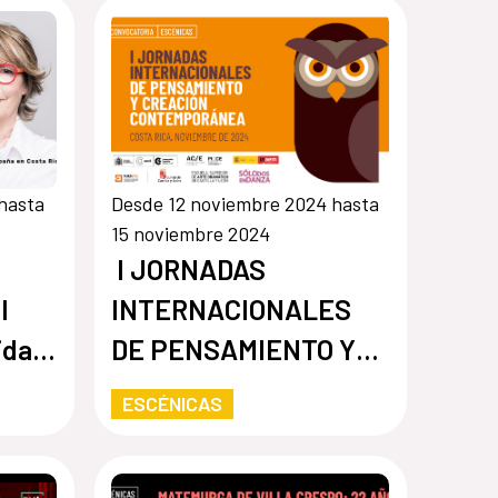
hasta
Desde 12 noviembre 2024 hasta
15 noviembre 2024
I JORNADAS
l
INTERNACIONALES
idad
DE PENSAMIENTO Y
CREACIÓN
ESCÉNICAS
CONTEMPORÁNEA