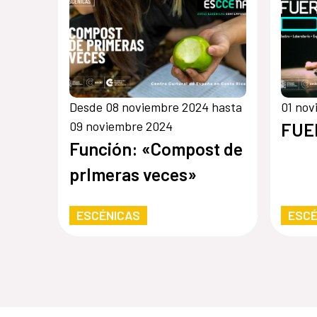
Desde 08 noviembre 2024 hasta
01 nov
09 noviembre 2024
Función: «Compost de
prImeras veces»
ESCÉNICAS
ESCÉ