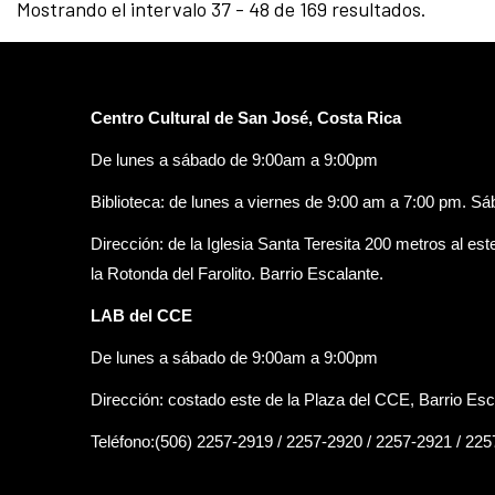
Mostrando el intervalo 37 - 48 de 169 resultados.
Centro Cultural de San José, Costa Rica
De lunes a sábado de 9:00am a 9:00pm
Biblioteca: de lunes a viernes de 9:00 am a 7:00 pm. S
Dirección: de la Iglesia Santa Teresita 200 metros al est
la Rotonda del Farolito. Barrio Escalante.
LAB del CCE
De lunes a sábado de 9:00am a 9:00pm
Dirección: costado este de la Plaza del CCE, Barrio Esc
Teléfono:(506) 2257-2919 / 2257-2920 / 2257-2921 / 22