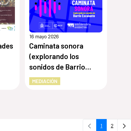
16 mayo 2026
ades
Caminata sonora
(explorando los
sonidos de Barrio
Escalante)
MEDIACIÓN
1
2
Página
Página