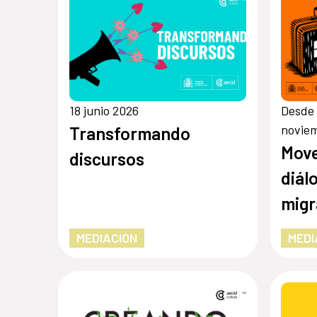
18 junio 2026
Desde 
novie
Transformando
Move
discursos
diál
migr
hosp
MEDIACIÓN
MEDI
incl
Rica