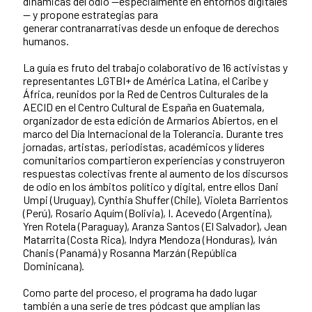
dinámicas del odio —especialmente en entornos digitales
— y propone estrategias para
generar contranarrativas desde un enfoque de derechos
humanos.
La guía es fruto del trabajo colaborativo de 16 activistas y
representantes LGTBI+ de América Latina, el Caribe y
África, reunidos por la Red de Centros Culturales de la
AECID en el Centro Cultural de España en Guatemala,
organizador de esta edición de Armarios Abiertos, en el
marco del Día Internacional de la Tolerancia. Durante tres
jornadas, artistas, periodistas, académicos y líderes
comunitarios compartieron experiencias y construyeron
respuestas colectivas frente al aumento de los discursos
de odio en los ámbitos político y digital, entre ellos Dani
Umpi (Uruguay), Cynthia Shuffer (Chile), Violeta Barrientos
(Perú), Rosario Aquím (Bolivia), I. Acevedo (Argentina),
Yren Rotela (Paraguay), Aranza Santos (El Salvador), Jean
Matarrita (Costa Rica), Indyra Mendoza (Honduras), Iván
Chanis (Panamá) y Rosanna Marzán (República
Dominicana).
Como parte del proceso, el programa ha dado lugar
también a una serie de tres pódcast que amplían las