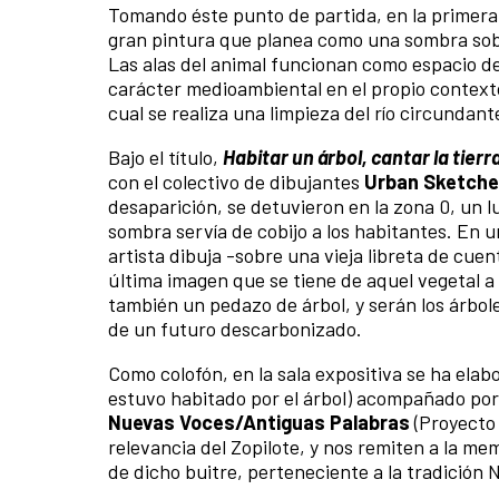
Tomando éste punto de partida, en la primera
gran pintura que planea como una sombra sobr
Las alas del animal funcionan como espacio de
carácter medioambiental en el propio contexto
cual se realiza una limpieza del río circundant
Bajo el título,
Habitar un árbol, cantar la tierr
con el colectivo de dibujantes
Urban Sketche
desaparición, se detuvieron en la zona 0, un l
sombra servía de cobijo a los habitantes. En u
artista dibuja -sobre una vieja libreta de cue
última imagen que se tiene de aquel vegetal a
también un pedazo de árbol, y serán los árbole
de un futuro descarbonizado.
Como colofón, en la sala expositiva se ha elab
estuvo habitado por el árbol) acompañado po
Nuevas Voces/Antiguas Palabras
(Proyecto 
relevancia del Zopilote, y nos remiten a la mem
de dicho buitre, perteneciente a la tradición 