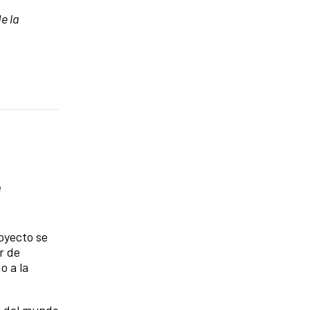
e la
a
royecto se
r de
o a la