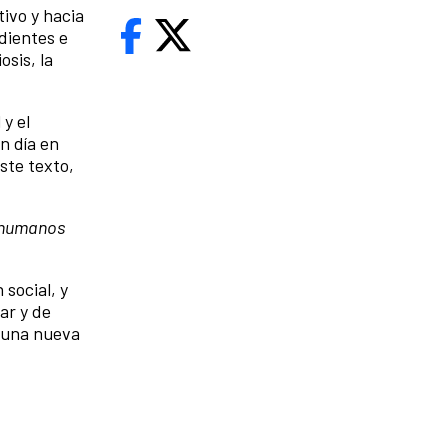
ivo y hacia
dientes e
osis, la
y el
n día en
ste texto,
y humanos
social, y
ar y de
e una nueva