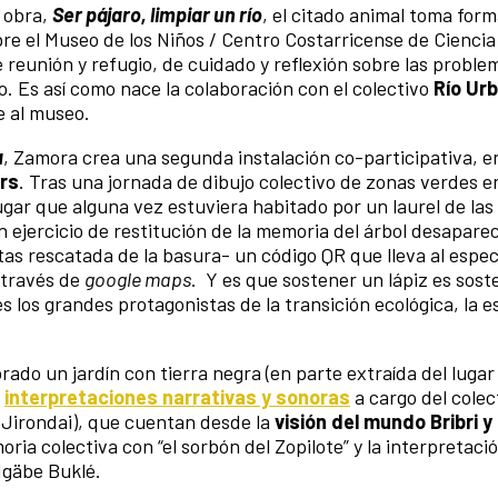
 obra,
Ser pájaro, limpiar un río
, el citado animal toma for
e el Museo de los Niños / Centro Costarricense de Ciencia 
 reunión y refugio, de cuidado y reflexión sobre las proble
. Es así como nace la colaboración con el colectivo
Río Ur
e al museo.
a
, Zamora crea una segunda instalación co-participativa, e
rs
. Tras una jornada de dibujo colectivo de zonas verdes e
ugar que alguna vez estuviera habitado por un laurel de las
n ejercicio de restitución de la memoria del árbol desaparec
ntas rescatada de la basura- un código QR que lleva al espec
 través de
google maps
. Y es que sostener un lápiz es sost
s los grandes protagonistas de la transición ecológica, la 
orado un jardín con tierra negra (en parte extraída del luga
r
interpretaciones narrativas y sonoras
a cargo del colec
Jirondai), que cuentan desde la
visión del mundo Bribri 
oria colectiva con “el sorbón del Zopilote” y la interpretaci
Ngäbe Buklé.