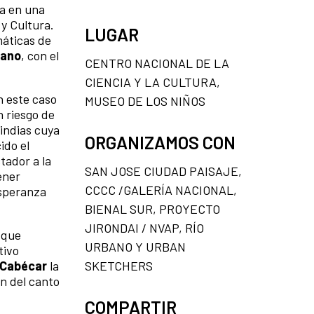
ma en una
y Cultura.
LUGAR
máticas de
bano
, con el
CENTRO NACIONAL DE LA
CIENCIA Y LA CULTURA,
n este caso
MUSEO DE LOS NIÑOS
n riesgo de
 indias cuya
ORGANIZAMOS CON
ido el
tador a la
SAN JOSE CIUDAD PAISAJE,
ener
CCCC /GALERÍA NACIONAL,
esperanza
BIENAL SUR, PROYECTO
JIRONDAI / NVAP, RÍO
r que
URBANO Y URBAN
tivo
SKETCHERS
y Cabécar
la
ón del canto
COMPARTIR