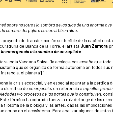
aneó sobre nosotros la sombra de las alas de una enorme ave 
 la sombra del pájaro se convirtió en nido.
n proyecto de transformación sostenible de la capital cost
curaduría de Blanca de la Torre, el artista
Juan Zamora
pr
e la emergencia a la sombra de un zopilote
.
itora india Vandana Shiva, “la ecología nos enseña que todo
un sistema que se organiza de forma autónoma en todos sus n
 instancia, el planeta”
[1]
.
e la crisis ecosocial, y en especial apuntar a la pérdida d
o científico de
emergencia
, en referencia a
aquellas propi
piedades y/o procesos de las partes que lo constituyen
, con
 Este término ha cobrado fuerza a raíz del auge de las cienc
filosofía de la biología y las artes, dadas las implicaciones
que ocupa en el ecosistema. Para analizar algunos de estos